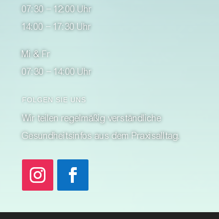
07:30 – 12:00 Uhr
14:00 – 17:30 Uhr
Mi & Fr
07:30 – 14:00 Uhr
FOLGEN SIE UNS
Wir teilen regelmäßig verständliche
Gesundheitsinfos aus dem Praxisalltag.